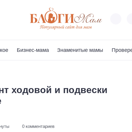
кое
Бизнес-мама
Знаменитые мамы
Провер
нт ходовой и подвески
е
инуты
0 комментариев