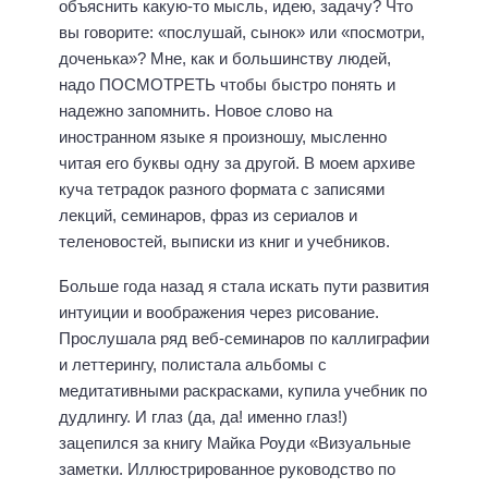
объяснить какую-то мысль, идею, задачу? Что
вы говорите: «послушай, сынок» или «посмотри,
доченька»? Мне, как и большинству людей,
надо ПОСМОТРЕТЬ чтобы быстро понять и
надежно запомнить. Новое слово на
иностранном языке я произношу, мысленно
читая его буквы одну за другой. В моем архиве
куча тетрадок разного формата с записями
лекций, семинаров, фраз из сериалов и
теленовостей, выписки из книг и учебников.
Больше года назад я стала искать пути развития
интуиции и воображения через рисование.
Прослушала ряд веб-семинаров по каллиграфии
и леттерингу, полистала альбомы с
медитативными раскрасками, купила учебник по
дудлингу. И глаз (да, да! именно глаз!)
зацепился за книгу Майка Роуди «Визуальные
заметки. Иллюстрированное руководство по