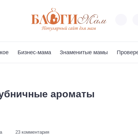
кое
Бизнес-мама
Знаменитые мамы
Провер
лубничные ароматы
а
23 комментария