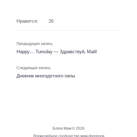
Нравится:
26
Предыдущая запись
Happy… Tuesday — Здравствуй, Май!
Следующая запись
Дневник многодетного папы
Блоги Мам ©
2026
Дружелюбное сообщество мам-блогеров