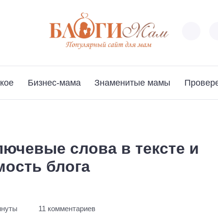
кое
Бизнес-мама
Знаменитые мамы
Провер
лючевые слова в тексте и
ость блога
инуты
11 комментариев