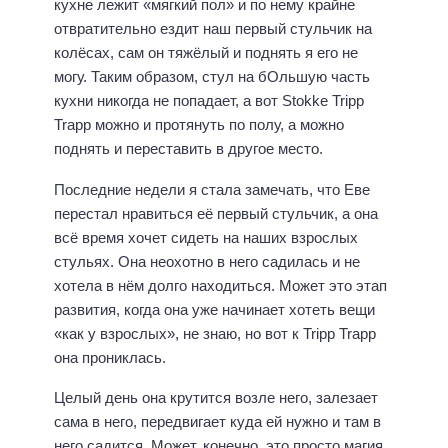
кухне лежит «мягкий пол» и по нему крайне
отвратительно ездит наш первый стульчик на
колёсах, сам он тяжёлый и поднять я его не
могу. Таким образом, стул на бОльшую часть
кухни никогда не попадает, а вот Stokke Tripp
Trapp можно и протянуть по полу, а можно
поднять и переставить в другое место.
Последние недели я стала замечать, что Еве
перестал нравиться её первый стульчик, а она
всё время хочет сидеть на наших взрослых
стульях. Она неохотно в него садилась и не
хотела в нём долго находиться. Может это этап
развития, когда она уже начинает хотеть вещи
«как у взрослых», не знаю, но вот к Tripp Trapp
она прониклась.
Целый день она крутится возле него, залезает
сама в него, передвигает куда ей нужно и там в
него садится. Может, конечно, это просто магия