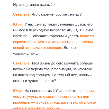
Ну и ещё много всего. 🙂
Светлана:
Что самое непростое сейчас?
Юлия:
У нас сейчас такая семейная шутка, что
мы все в переходном возрасте: 40, 13, 3. Самое
сложное — обуздать гормоны и успеть
вовремя
сориентироваться в изменяющемся положении
вещей во взаимоотношениях
. Вот как
«завернула»…
Светлана:
Твоя жизнь до сего момента больше
похожа на череду трансформаций, на игротеку,
на плато под солнцем, на тёмный лес, полный
сказок и чудес — на что?
Юлия:
На нескончаемый Университет:
всё время
чему-то учусь, открываю новые таланты или
проблемы — и снова учусь, развиваю, объясняю
себе и кому считаю нужным.