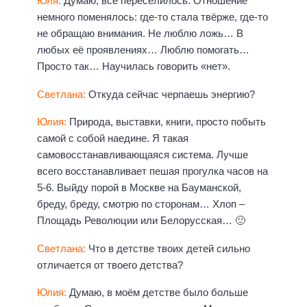
Юля:
Думаю, всё переселилось. Отношение
немного поменялось: где-то стала твёрже, где-то
не обращаю внимания. Не люблю ложь… В
любых её проявлениях… Люблю помогать…
Просто так… Научилась говорить «нет».
Светлана:
Откуда сейчас черпаешь энергию?
Юлия:
Природа, выставки, книги, просто побыть
самой с собой наедине. Я такая
самовосстанавливающаяся система. Лучше
всего восстанавливает пешая прогулка часов на
5-6. Выйду порой в Москве на Бауманской,
бреду, бреду, смотрю по сторонам… Хлоп –
Площадь Революции или Белорусская… 🙂
Светлана:
Что в детстве твоих детей сильно
отличается от твоего детства?
Юлия:
Думаю, в моём детстве было больше