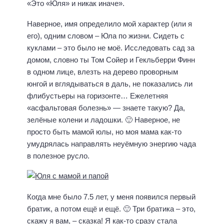
«Это «Юля» и никак иначе».
Наверное, имя определило мой характер (или я
его), одним словом – Юла по жизни. Сидеть с
куклами – это было не моё. Исследовать сад за
домом, словно ты Том Сойер и Гекльберри Финн
в одном лице, влезть на дерево проворным
юнгой и вглядываться в даль, не показались ли
флибустьеры на горизонте… Ежелетняя
«асфальтовая болезнь» — знаете такую? Да,
зелёные колени и ладошки. 🙂 Наверное, не
просто быть мамой юлы, но моя мама как-то
умудрялась направлять неуёмную энергию чада
в полезное русло.
Когда мне было 7.5 лет, у меня появился первый
братик, а потом ещё и ещё. 🙂 Три братика – это,
скажу я вам, – сказка! Я как-то сразу стала