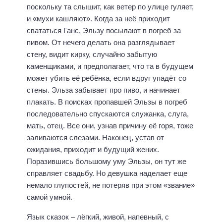
поскольку та слышит, как ветер по улице гуляет,
и «мухи кашляют». Когда за неё приходит
свататься Ганс, Эльзу посылают в погреб за
пивом. От нечего делать она разглядывает
стену, видит кирку, случайно забытую
каменщиками, и предполагает, что та в будущем
может убить её ребёнка, если вдруг упадёт со
стены. Эльза забывает про пиво, и начинает
плакать. В поисках пропавшей Эльзы в погреб
последовательно спускаются служанка, слуга,
мать, отец. Все они, узнав причину её горя, тоже
заливаются слезами. Наконец, устав от
ожидания, приходит и будущий жених.
Поразившись большому уму Эльзы, он тут же
справляет свадьбу. Но девушка наделает еще
немало глупостей, не потеряв при этом «звание»
самой умной.
Язык сказок – лёгкий, живой, напевный, с