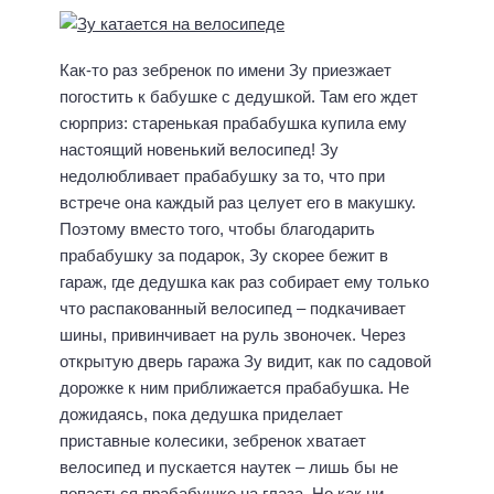
Как-то раз зебренок по имени Зу приезжает
погостить к бабушке с дедушкой. Там его ждет
сюрприз: старенькая прабабушка купила ему
настоящий новенький велосипед! Зу
недолюбливает прабабушку за то, что при
встрече она каждый раз целует его в макушку.
Поэтому вместо того, чтобы благодарить
прабабушку за подарок, Зу скорее бежит в
гараж, где дедушка как раз собирает ему только
что распакованный велосипед – подкачивает
шины, привинчивает на руль звоночек. Через
открытую дверь гаража Зу видит, как по садовой
дорожке к ним приближается прабабушка. Не
дожидаясь, пока дедушка приделает
приставные колесики, зебренок хватает
велосипед и пускается наутек – лишь бы не
попасться прабабушке на глаза. Но как ни