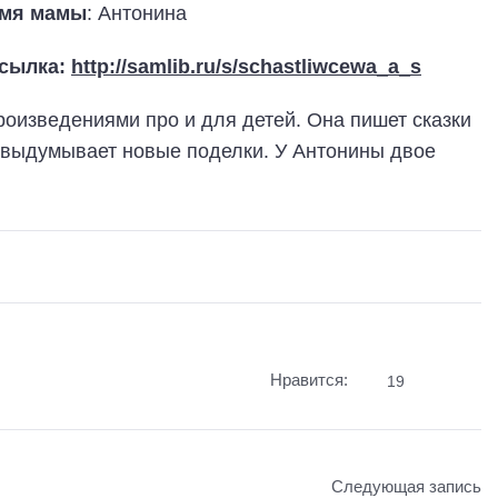
мя мамы
: Антонина
сылка:
http://samlib.ru/s/schastliwcewa_a_s
роизведениями про и для детей. Она пишет сказки
и выдумывает новые поделки. У Антонины двое
Нравится:
19
Следующая запись