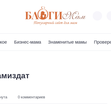
кое
Бизнес-мама
Знаменитые мамы
Провер
амиздат
нута
0 комментариев