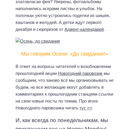
златовласая фея? Уверены, фотоальбомы
наполнились искрами листвы и улыбок. На
полочках уютно устроились поделки из шишек,
каштанов и желудей. А детки ждут первого
декабря и сюрпризов от
Адвент-календарей
.
Мы говорим Осени: «До свидания!»
В ответ на вопросы читателей о возобновлении
прошлогодней акции
Новогодний паровозик
мы
сообщаем, что заново всё мы организовывать не
будем, но все желающие могут добавлять в
комментариях к прошлогодним станциям ссылки
на свои новые посты по темам. Про игоги
Новогоднего паровозика читать
тут >>
.
И, как всегда по понедельникам, мы
приглашаем вас на Happy Monday!