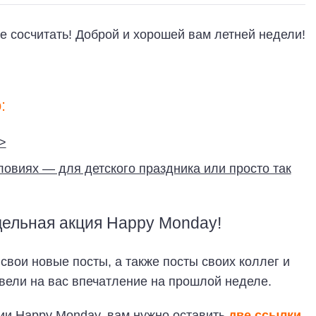
е сосчитать! Доброй и хорошей вам летней недели!
:
>
овиях — для детского праздника или просто так
дельная акция Happy Monday!
вои новые посты, а также посты своих коллег и
вели на вас впечатление на прошлой неделе.
ции
Happy Monday
, вам нужно оставить
две ссылки