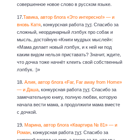
совершенное новое слово в русском языке.
17.
Тавика, автор блога «Это интересно!» — и
вновь Катя
, конкурсная работа
тут
. Спасибо за
сложный, неординарный лэпбук про собак и
мысль, достойную «Книги мудрых мыслей»:
«Мама делает новый лэпбук, и к ней ни под
каким видом нельзя приставать? Значит, ждите,
что дочка тоже начнёт клеить свой собственный
лэпбук. :)»
18.
Алия, автор блога «Far, Far away from Home»
— и Даша
, конкурсная работа
тут
. Спасибо за
замечательную книгу, полную любви, которую
начала вести мама, а продолжили мама вместе
с дочкой.
19.
Марина, автор блога «Квартира № 81» — и
Роман
, конкурсная работа
тут
. Спасибо за
широкий взгляд на мир, а также за то, что мы,