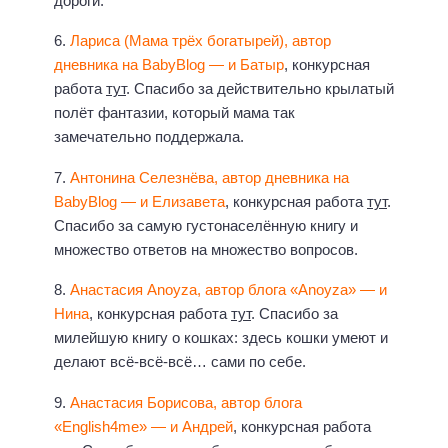
дороги.
6.
Лариса (Мама трёх богатырей), автор
дневника на BabyBlog — и Батыр
, конкурсная
работа
тут
. Спасибо за действительно крылатый
полёт фантазии, который мама так
замечательно поддержала.
7.
Антонина Селезнёва, автор дневника на
BabyBlog — и Елизавета
, конкурсная работа
тут
.
Спасибо за самую густонаселённую книгу и
множество ответов на множество вопросов.
8.
Анастасия Anoyza, автор блога «Anoyza» — и
Нина
, конкурсная работа
тут
. Спасибо за
милейшую книгу о кошках: здесь кошки умеют и
делают всё-всё-всё… сами по себе.
9.
Анастасия Борисова, автор блога
«English4me» — и Андрей
, конкурсная работа