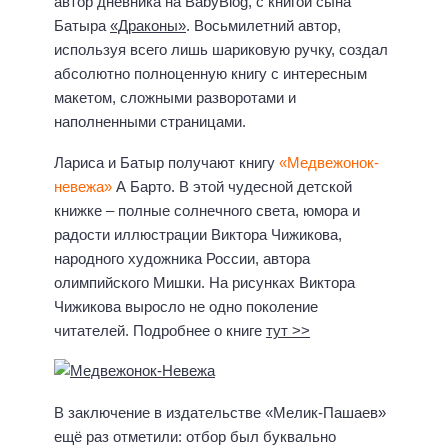
автор дневника на BabyBlog, с книгой сына
Батыра
«Драконы»
. Восьмилетний автор,
используя всего лишь шариковую ручку, создал
абсолютно полноценную книгу с интересным
макетом, сложными разворотами и
наполненными страницами.
Лариса и Батыр получают книгу
«Медвежонок-
невежа»
А Барто. В этой чудесной детской
книжке – полные солнечного света, юмора и
радости иллюстрации Виктора Чижикова,
народного художника России, автора
олимпийского Мишки. На рисунках Виктора
Чижикова выросло не одно поколение
читателей. Подробнее о книге
тут >>
В заключение в издательстве «Мелик-Пашаев»
ещё раз отметили: отбор был буквально