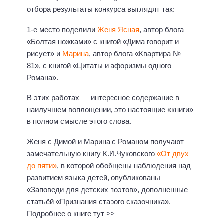
отбора результаты конкурса выглядят так:
1-е место поделили
Женя Ясная
, автор блога
«Болтая ножками» с книгой
«Дима говорит и
рисует»
и
Марина
, автор блога «Квартира №
81», с книгой
«Цитаты и афоризмы одного
Романа»
.
В этих работах — интересное содержание в
наилучшем воплощении, это настоящие «книги»
в полном смысле этого слова.
Женя с Димой и Марина с Романом получают
замечательную книгу К.И.Чуковского
«От двух
до пяти»
, в которой обобщены на­блюдения над
развитием языка детей, опубликованы
«Заповеди для детских поэтов», дополненные
статьёй «Признания старого сказочника».
Подробнее о книге
тут >>