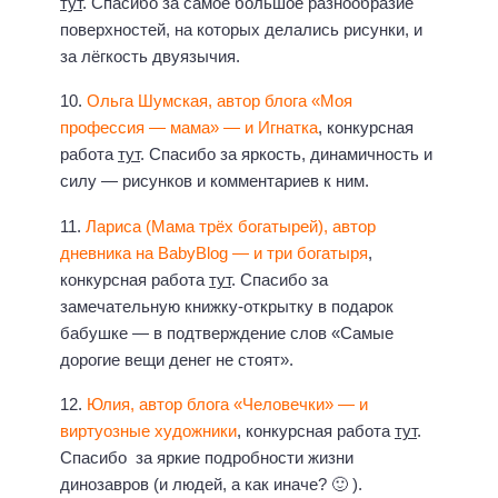
тут
. Спасибо за самое большое разнообразие
поверхностей, на которых делались рисунки, и
за лёгкость двуязычия.
10.
Ольга Шумская, автор блога «Моя
профессия — мама» — и Игнатка
, конкурсная
работа
тут
. Спасибо за яркость, динамичность и
силу — рисунков и комментариев к ним.
11.
Лариса (Мама трёх богатырей), автор
дневника на BabyBlog — и три богатыря
,
конкурсная работа
тут
. Спасибо за
замечательную книжку-открытку в подарок
бабушке — в подтверждение слов «Самые
дорогие вещи денег не стоят».
12.
Юлия, автор блога «Человечки» — и
виртуозные художники
, конкурсная работа
тут
.
Спасибо за яркие подробности жизни
динозавров (и людей, а как иначе? 🙂 ).