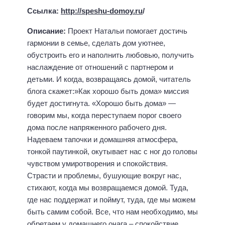
Ссылка:
http://speshu-domoy.ru
/
Описание:
Проект Натальи помогает достичь
гармонии в семье, сделать дом уютнее,
обустроить его и наполнить любовью, получить
наслаждение от отношений с партнером и
детьми. И когда, возвращаясь домой, читатель
блога скажет:»Как хорошо быть дома» миссия
будет достигнута. «Хорошо быть дома» —
говорим мы, когда переступаем порог своего
дома после напряженного рабочего дня.
Надеваем тапочки и домашняя атмосфера,
тонкой паутинкой, окутывает нас с ног до головы
чувством умиротворения и спокойствия.
Страсти и проблемы, бушующие вокруг нас,
стихают, когда мы возвращаемся домой. Туда,
где нас поддержат и поймут, туда, где мы можем
быть самим собой. Все, что нам необходимо, мы
обретаем у домашнего очага – спокойствие,