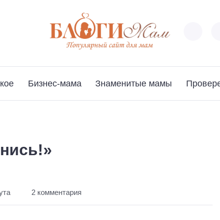
кое
Бизнес-мама
Знаменитые мамы
Провер
нись!»
ута
2 комментария