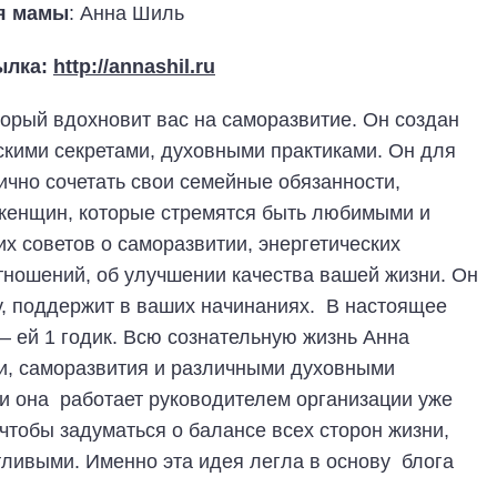
я мамы
: Анна Шиль
ылка:
http://annashil.ru
торый вдохновит вас на саморазвитие. Он создан
кими секретами, духовными практиками. Он для
нично сочетать свои семейные обязанности,
 женщин, которые стремятся быть любимыми и
х советов о саморазвитии, энергетических
отношений, об улучшении качества вашей жизни. Он
у, поддержит в ваших начинаниях. В настоящее
 ей 1 годик. Всю сознательную жизнь Анна
и, саморазвития и различными духовными
и она работает руководителем организации уже
 чтобы задуматься о балансе всех сторон жизни,
тливыми. Именно эта идея легла в основу блога