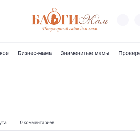
кое
Бизнес-мама
Знаменитые мамы
Провер
ута
0 комментариев