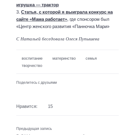
игрушка — трактор
3.
Статья, с которой я выиграла конкурс на
сайте «Мама работает»
, где спонсором был
«Центр женского развития «Панночка Мари»
С Натальей беседовала Олеся Пупышева
воспитание
материнство
семья
творчество
Поделитесь с друзьями
Нравится:
15
Предыдущая запись