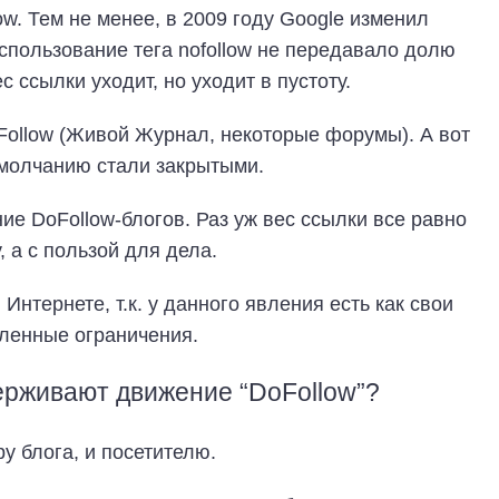
ow. Тем не менее, в 2009 году Google изменил
спользование тега nofollow не передавало долю
с ссылки уходит, но уходит в пустоту.
Follow (Живой Журнал, некоторые форумы). А вот
умолчанию стали закрытыми.
ие DoFollow-блогов. Раз уж вес ссылки все равно
у, а с пользой для дела.
Интернете, т.к. у данного явления есть как свои
еленные ограничения.
ерживают движение “DoFollow”?
ру блога, и посетителю.