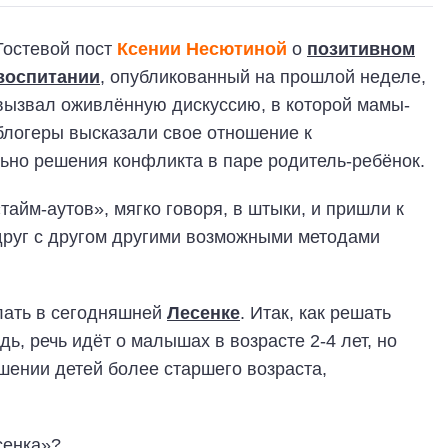
Гостевой пост
Ксении Несютиной
о
позитивном
воспитании
, опубликованный на прошлой неделе,
вызвал оживлённую дискуссию, в которой мамы-
блогеры высказали свое отношение к
ьно решения конфликта в паре родитель-ребёнок.
айм-аутов», мягко говоря, в штыки, и пришли к
друг с другом другими возможными методами
лать в сегодняшней
Лесенке
. Итак, как решать
ь, речь идёт о малышах в возрасте 2-4 лет, но
ошении детей более старшего возраста,
сенка»?