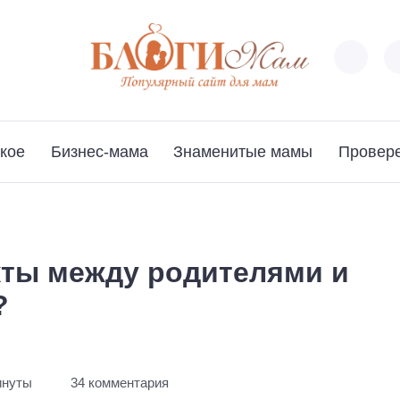
кое
Бизнес-мама
Знаменитые мамы
Провер
кты между родителями и
?
инуты
34 комментария