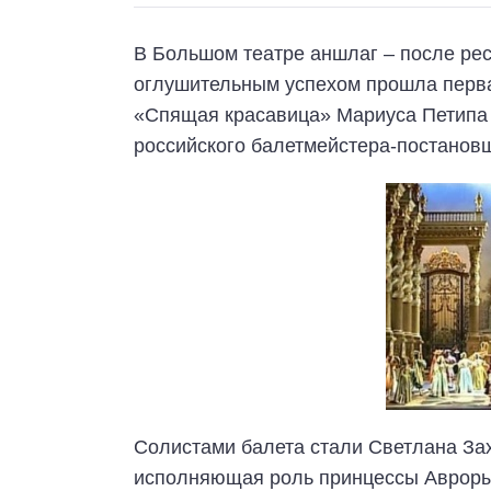
В Большом театре аншлаг – после рес
оглушительным успехом прошла перва
«Спящая красавица» Мариуса Петипа 
российского балетмейстера-постанов
Солистами балета стали Светлана За
исполняющая роль принцессы Авроры,