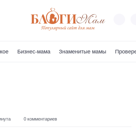
кое
Бизнес-мама
Знаменитые мамы
Провер
инута
0 комментариев