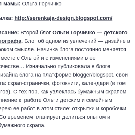
я мамы:
Ольга Горчичко
ылка:
http://serenkaja-design.blogspot.com/
исание:
Второй блог
Ольги Горчичко — детского
тографа
. Блог об одном из увлечений — дизайне в
оком смысле. Начинка блога постоянно меняется
месте с Ольгой и с изменениями в ее
рчестве… Изначально публиковала в блоге
изайна блога на платформе blogger/blogspot, свои
а: скрап-странички, фотокниги, календари (в том
гов). С тех пор, как увлеклась бумажным скрапом
полнение к работе Ольги детским и семейным
рею ее работ в этом стиле: открытки и коробочки
 Со временем планирует делиться опытом и
бумажного скрапа.