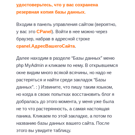
удостоверьтесь, что у вас сохранена
резервная копия базы данных.
Входим в панель управления сайтом (вероятно,
у вас это
CPanel
). Войти в нее можно через
браузер, набрав в адресной строке
cpanel.АдресВашегоСайта
.
Далее находим в разделе “Базы данных” меню
php MyAdmin и кликаем по нему. В открывшемся
окне видим много всякой всячины, но надо не
растеряться и найти среди закладок “Базы
данных”. : ) Извините, что пишу таким языком,
но когда в своих попытках восстановить блог я
добралась до этого момента, у меня уже была
не то что растерянность, а самая настоящая
паника. Кликаем по этой закладке, а потом по
названию базы данных вашего сайта. После
этого вы увидите таблицу.