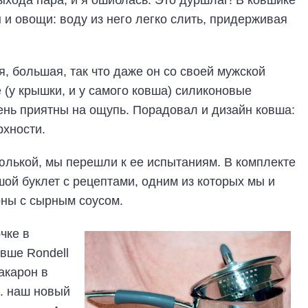
ыхода пара, и я ошиблась. Это дуршлаг! В ковшике
 и овощи: воду из него легко слить, придерживая
, большая, так что даже он со своей мужской
е (у крышки, и у самого ковша) силиконовые
чень приятны на ощупь. Порадовал и дизайн ковша:
рхности.
лькой, мы перешли к ее испытаниям. В комплекте
шой буклет с рецептами, одним из которых мы и
оны с сырным соусом.
чке в
овше Rondell
акарон в
е. наш новый