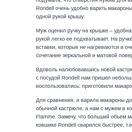
подумала, что отверстия нужны для в
Rondell очень удобно варить макароны
одной рукой крышу.
Муж оценил ручку на крышке – удобная
рукой легко ее подхватывает. На ручк
вставки, которые не нагреваются и о
сочетание зеркальной и матовой пове
Вдоволь налюбовавшись новой кастрю
с посудой Rondell нам пришел неболь
воспользовались: приготовили макар
Для сравнения, я варила макароны до
обычной кастрюле, а нам с мужем в к
Flamme. Замечу, что больший объем м
ковшике Rondell сварился быстрее, т.