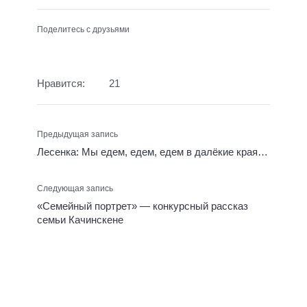
г
р
е
ь
Поделитесь с друзьями
й
е
В
в
л
и
а
Нравится:
21
ч
д
и
Р
м
Предыдущая запись
е
и
ч
р
Лесенка: Мы едем, едем, едем в далёкие края…
ь
о
:
в
Следующая запись
Р
и
«Семейный портрет» — конкурсный рассказ
е
ч
семьи Качинскене
ч
,
ь
Ч
о
у
Р
к
о
о
с
в