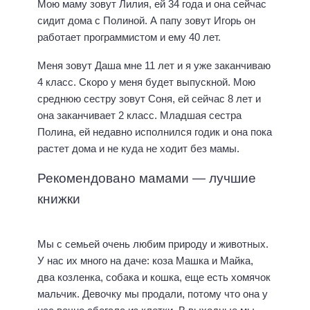
Мою маму зовут Лилия, ей 34 года и она сейчас
сидит дома с Полиной. А папу зовут Игорь он
работает программистом и ему 40 лет.
Меня зовут Даша мне 11 лет и я уже заканчиваю
4 класс. Скоро у меня будет выпускной. Мою
среднюю сестру зовут Соня, ей сейчас 8 лет и
она заканчивает 2 класс. Младшая сестра
Полина, ей недавно исполнился годик и она пока
растет дома и не куда не ходит без мамы.
Рекомендовано мамами — лучшие
книжки
Мы с семьей очень любим природу и животных.
Л
К
у
а
У нас их много на даче: коза Машка и Майка,
ч
р
два козленка, собака и кошка, еще есть хомячок
ш
т
и
ы
мальчик. Девочку мы продали, потому что она у
е
Р