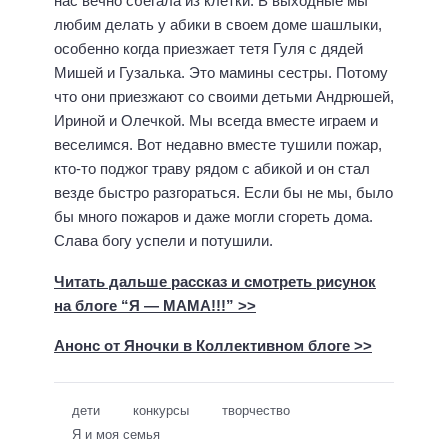
нас вечно сбегала из клетки. В выходные мы
с
о
т
с
любим делать у абики в своем доме шашлыки,
и
с
особенно когда приезжает тетя Гуля с дядей
х
и
и
и
Мишей и Гузалька. Это мамины сестры. Потому
и
Г
что они приезжают со своими детьми Андрюшей,
с
о
к
Ириной и Олечкой. Мы всегда вместе играем и
а
л
веселимся. Вот недавно вместе тушили пожар,
з
у
к
кто-то поджог траву рядом с абикой и он стал
и
б
везде быстро разгораться. Если бы не мы, было
е
М
бы много пожаров и даже могли сгореть дома.
в
и
Слава богу успели и потушили.
А
х
л
а
Читать дальше рассказ и смотреть рисунок
е
л
на блоге “Я — МАМА!!!” >>
к
к
с
о
Анонс от Яночки в Коллективном блоге >>
а
в
н
С
д
е
дети
конкурсы
творчество
р
р
Я и моя семья
Ю