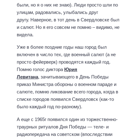
были, но я о них не знаю). Люди просто шли по
улицам, радовались, улыбались друг
другу. Наверное, в тот день в Свердловске был
и салют. Но я его совсем не помню – видимо, не
видела.
Уже в более поздние годы наш город был
включен в число тех, где военный салют (а не
просто фейерверк) проводятся каждый год.
Помню голос диктора
Юрия
Левитана
, зачитывающего в День Победы
приказ Министра обороны о военном параде и
салюте, помню ликование всего города, когда в
списке городов появился Свердловск (как-то
было каждый год по-разному).
А еще с 1965г появился один из торжественно-
траурных ритуалов Дня Победы — теле- и
радиопередача на советском (впоследствии