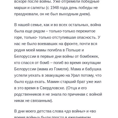
вскоре после войны. Уже отгремели победные
марши и салюты (с 1948 года день победы не
праздновали, он не был выходным днем).
В нашей семье, как и во всех остальных, война
была еще рядом – только-только пережитое
горе, только- только отступившая опасность. У
нас не было воевавших на фронте, почти вся
родня моей мамы погибла в Польше и
Белоруссии в первые дни войны от бомбежек,
кто спасся от бомб – погиб во время оккупации
Белоруссии (мама из Гомеля). Мама и бабушка
успели уехать в эвакуацию на Урал потому, что
было куда ехать. Мамин старший брат уже жил
в это время в Свердловске. (Отца и его
родственников я не знала по причинам с войной
никак не связанным).
В дни моего детства слова «до войны» и «во
время войны» были просто в ежедневном