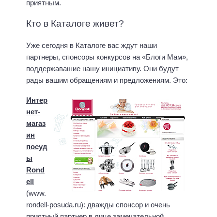
приятным.
Кто в Каталоге живет?
Уже сегодня в Каталоге вас ждут наши
партнеры, спонсоры конкурсов на «Блоги Мам»,
поддержавашие нашу инициативу. Они будут
рады вашим обращениям и предложениям. Это:
Интер
нет-
магаз
ин
посуд
ы
Rond
ell
(www.
rondell-posuda.ru): дважды спонсор и очень
приятный партнер в лице замечательной