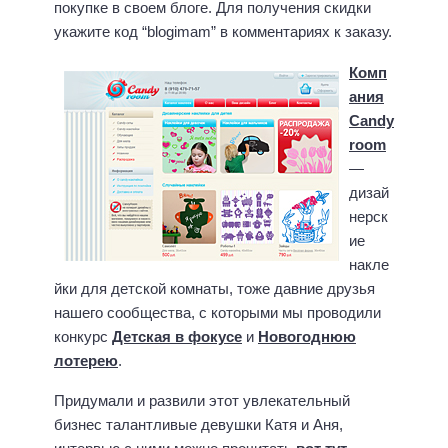
покупке в своем блоге. Для получения скидки
укажите код “blogimam” в комментариях к заказу.
Комп
ания
Candy
room
—
дизай
нерск
ие
накле
йки для детской комнаты, тоже давние друзья
нашего сообщества, с которыми мы проводили
конкурс
Детская в фокусе
и
Новогоднюю
лотерею
.
Придумали и развили этот увлекательный
бизнес талантливые девушки Катя и Аня,