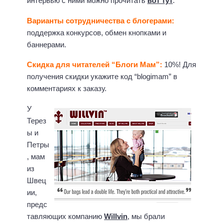
интервью с ними можно прочитать
вот тут
.
Варианты сотрудничества с блогерами:
поддержка конкурсов, обмен кнопками и
баннерами.
Скидка для читателей “Блоги Мам”:
10%! Для
получения скидки укажите код “blogimam” в
комментариях к заказу.
У
Терез
ы и
Петры
, мам
из
Швец
ии,
предс
тавляющих компанию
Willvin
, мы брали