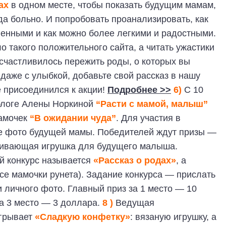
ах
в одном месте, чтобы показать будущим мамам,
гда больно. И попробовать проанализировать, как
енными и как можно более легкими и радостными.
 такого положительного сайта, а читать ужастики
осчастливилось пережить роды, о которых вы
 даже с улыбкой, добавьте свой рассказ в нашу
е присоединился к акции!
Подробнее >>
6)
С 10
 блоге Алены Норкиной
“Расти с мамой, малыш”
мамочек
“В ожидании чуда”
. Для участия в
ое фото будущей мамы. Победителей ждут призы —
звивающая игрушка для будущего малыша.
й конкурс называется
«Рассказ о родах»
, а
се мамочки рунета). Задание конкурса — прислать
и личного фото. Главный приз за 1 место — 10
за 3 место — 3 доллара.
8 )
Ведущая
грывает
«Сладкую конфетку»
: вязаную игрушку, а