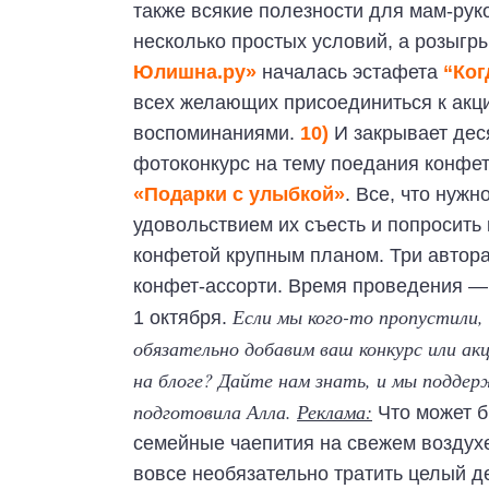
также всякие полезности для мам-рук
несколько простых условий, а розыгр
Юлишна.ру»
началась эстафета
“Ког
всех желающих присоединиться к акци
воспоминаниями.
10)
И закрывает дес
фотоконкурс на тему поедания конфе
«Подарки с улыбкой»
. Все, что нужн
удовольствием их съесть и попросить
конфетой крупным планом. Три автора
конфет-ассорти. Время проведения — 
Если мы кого-то пропустили,
1 октября.
обязательно добавим ваш конкурс или а
на блоге? Дайте нам знать, и мы поддер
подготовила Алла.
Реклама:
Что может б
семейные чаепития на свежем воздухе
вовсе необязательно тратить целый д