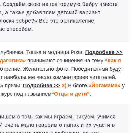
о. Создаём свою неповторимую Зебру вместе
я, а также добавляем детский вариант
олоски зебре?» Всё это великолепие
ас способом.
лубничка, Тошка и модница Рози.
Подробнее >>
дагогика»
принимают сочинения на тему
“Как я
мотрение. Желательно фото. Победителями будут
ут наибольшее число комментариев читателей.
е» призы.
Подробнее >>
3)
В блоге
«Йогамама»
у
нкурс под названием
“Отцы и дети”
.
пишем о том, как мы играем, рисуем, учимся
И очень мало говорим о папах и их участи в