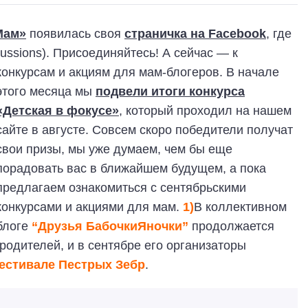
Мам»
появилась своя
страничка на Facebook
, где
ussions). Присоединяйтесь! А сейчас — к
конкурсам и акциям для мам-блогеров.
В начале
этого месяца мы
подвели итоги конкурса
«Детская в фокусе»
, который проходил на нашем
сайте в августе. Совсем скоро победители получат
свои призы, мы уже думаем, чем бы еще
порадовать вас в ближайшем будущем, а пока
предлагаем ознакомиться с сентябрьскими
конкурсами и акциями для мам.
1)
В коллективном
блоге
“Друзья БабочкиЯночки”
продолжается
родителей, и в сентябре его организаторы
естивале Пестрых Зебр
.