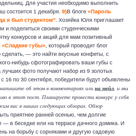
одельниц. Для участия необходимо выполнить
ыш состоится 1 декабря.
9)
В блоге
«Пароль
да я был студентом”
. Хозяйка Юля приглашает
и и поделиться своими студенческими
ятку конкурсов и акций для мам позитивный
т
«Сладкие губы»
, который проводит блог
о сделать, — это найти вкусные конфеты, с
 кого-нибудь сфотографировать ваши губы с
 лучших фото получают набор из 9 золотых
с 16 по 30 сентября, победители будут объявлены
 напишите об этом в комментариях или
на мейл
, и мы
кцию в этот пост.
Планируете провести конкурс у себя
жим вас в наших следующих обзорах.
Обзор
ыть приятнее ранней осенью, чем долгие
 — в беседке или на террасе дачного домика. И
ень на борьбу с сорняками и другую садовую