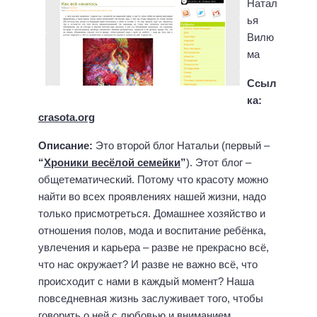
Натал
ья
Вилю
ма
Ссыл
ка:
crasota.org
Описание:
Это второй блог Натальи (первый –
“
Хроники весёлой семейки
”
). Этот блог –
общетематический. Потому что красоту можно
найти во всех проявлениях нашей жизни, надо
только присмотреться. Домашнее хозяйство и
отношения полов, мода и воспитание ребёнка,
увлечения и карьера – разве не прекрасно всё,
что нас окружает? И разве не важно всё, что
происходит с нами в каждый момент? Наша
повседневная жизнь заслуживает того, чтобы
говорить о ней с любовью и вниманием.