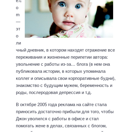
e.c
o
m
—
эт
о
ли
чный дневник, в котором находят отражение все
переживания и жизненные перипетии автора:
увольнение с работы из-за… блога (в нем она
публиковала истории, в которых упоминала
коллег и описывала свои корпоративные будни),
знакомство с будущим мужем, беременность и
роды, послеродовая депрессия и т.д.
В октябре 2005 года реклама на сайте стала
приносить достаточно прибыли для того, чтобы
Джон уволился с работы в офисе и стал
помогать жене в делах, связанных с блогом,