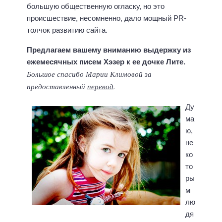
большую общественную огласку, но это
происшествие, несомненно, дало мощный PR-
толчок развитию сайта.
Предлагаем вашему вниманию выдержку из
ежемесячных писем Хэзер к ее дочке Лите.
Большое спасибо Марии Климовой за
предоставленный
перевод
.
Ду
ма
ю,
не
ко
то
ры
м
лю
дя