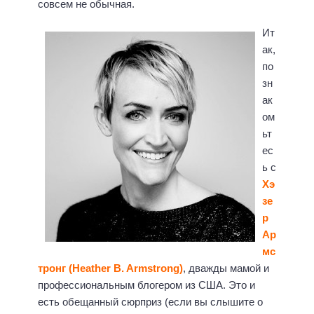
совсем не обычная.
Ит
ак,
по
зн
ак
ом
ьт
ес
ь с
Хэ
зе
р
Ар
мс
тронг (Heather B. Armstrong)
, дважды мамой и
профессиональным блогером из США. Это и
есть обещанный сюрприз (если вы слышите о