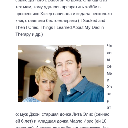
тех мам, кому удалось превратить хобби в
профессию: Хэзер написала и издала несколько
книг, ставшими бестселлерами (It Sucked and
Then I Cried, Things I Learned About My Dad in
Therapy и др.)
Чл
ен
ы
се
мь
и
Хэ
зе
р
эт
о: муж Джон, старшая дочка Лита Элис (сейчас
ей 6 лет) и младшая дочка Марло Ирис (ей 10
месяцев). А также две собачки: дворняжка Чак