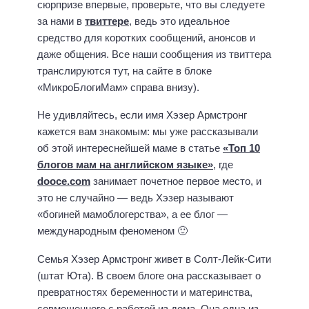
сюрпризе впервые, проверьте, что вы следуете
за нами в
твиттере
, ведь это идеальное
средство для коротких сообщений, анонсов и
даже общения. Все наши сообщения из твиттера
транслируются тут, на сайте в блоке
«МикроБлогиМам» справа внизу).
Не удивляйтесь, если имя Хэзер Армстронг
кажется вам знакомым: мы уже рассказывали
об этой интереснейшей маме в статье
«Топ 10
блогов мам на английском языке»
, где
dooce.com
занимает почетное первое место, и
это не случайно — ведь Хэзер называют
«богиней мамоблогерства», а ее блог —
международным феноменом 🙂
Семья Хэзер Армстронг живет в Солт-Лейк-Сити
(штат Юта). В своем блоге она рассказывает о
превратностях беременности и материнства,
совмещенного с работой из дома. Она одна из