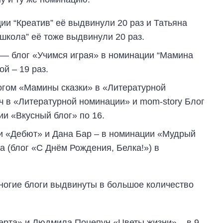
ии “Креатив” её выдвинули 20 раз и Татьяна
школа” её тоже выдвинули 20 раз.
— блог «Учимся играя» в номинации “Мамина
ой – 19 раз.
огом «Мамины сказки» в «Литературной
 в «Литературной номинации» и mom-story Блог
и «Вкусный блог» по 16.
и «Дебют» и Дана Бар – в номинации «Мудрый
а (блог «С Днём Рождения, Белка!») в
многие блоги выдвинуты в большое количество
ерта» и Людмила Поцепун «Цветы жизни» – в 9