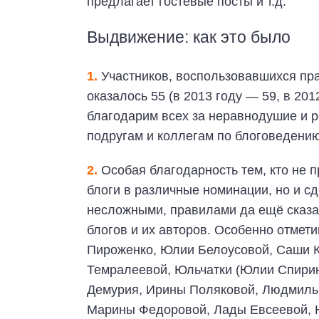
предлагает гостевые посты и т.д.
Выдвижение: как это было
1.
Участников, воспользовавшихся пра
оказалось 55 (в 2013 году — 59, в 2012
благодарим всех за неравнодушие и 
подругам и коллегам по блоговедению
2.
Особая благодарность тем, кто не 
блоги в различные номинации, но и сд
несложными, правилами да ещё сказа
блогов и их авторов. Особенно отме
Пироженко, Юлии Белоусовой, Саши К
Темралеевой, Юльчатки (Юлии Спирино
Демурия, Ирины Поляковой, Людмилы 
Марины Федоровой, Лады Евсеевой, Н