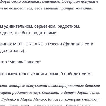
форт своих маленьких клиентов. Совершая покупки в
не волноваться, ведь главный принцип компании:
 удивительном, серьёзном, радостном,
 деле, как быть родителями.
газинах MOTHERCARE в России (филиалы сети
одах страны).
т замечательные книги также 9 победителям!
ьств, которые выпускают иллюстрированные детские
ращает родителям вкус детства, а детям дарит целый
на Руденко и Мария Мелик-Пашаева, которые считают:
ть «Купи меня!», а тихо просить «Открой меня!»