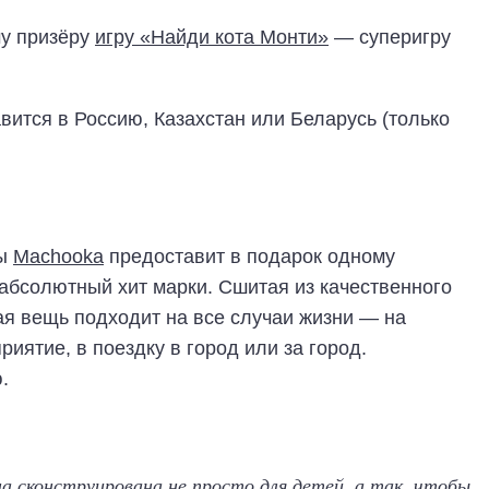
му призёру
игру «Найди кота Монти»
— суперигру
вится в Россию, Казахстан или Беларусь (только
ды
Machooka
предоставит в подарок одному
абсолютный хит марки. Сшитая из качественного
ая вещь подходит на все случаи жизни — на
риятие, в поездку в город или за город.
.
а сконструирована не просто для детей, а так, чтобы