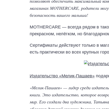
позволяют обеспечить максимальный ком
магазинах MOTHERCARE, родители могут 
безопасность вашего малыша!
MOTHERCARE — всегда рядом в таком
прекрасном, нелёгком, но благодарном
Сертификаты действуют только в ма
есть практически во всех крупных гор
Издательство «Мелик-Пашаев»
подари
«Мелик-Пашаев» — лидер среди издател
книги. Это издательство, которое возв
мир. Его создали два художника, Татья
обложка детской книжки должна не вопи