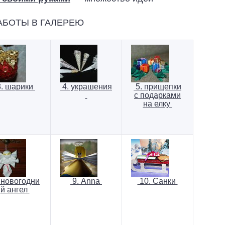
АБОТЫ В ГАЛЕРЕЮ
. шарики
4. украшения
5. прищепки
с подарками
на елку
 новогодни
9. Anna
10. Санки
й ангел