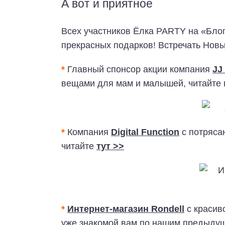
А вот и приятное
Всех участников Ёлка PARTY на «Бло
прекрасных подарков! Встречать Новый
*
Главный спонсор акции компания
JJ
вещами для мам и малышей, читайте
*
Компания
Digital Function
с потряса
читайте
тут >>
*
Интернет-магазин Rondell
с красив
уже знакомой вам по нашим предыдущ