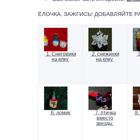
ЁЛОЧКА, ЗАЖГИСЬ! ДОБАВЛЯЙТЕ Р
1. Снеговики
2. снежинки
3
на елку
на елку
6. домик
7. птичка
8.
вместо
звезды