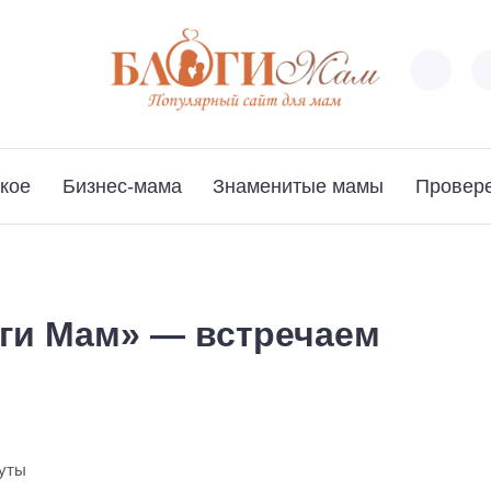
кое
Бизнес-мама
Знаменитые мамы
Провер
оги Мам» — встречаем
нуты