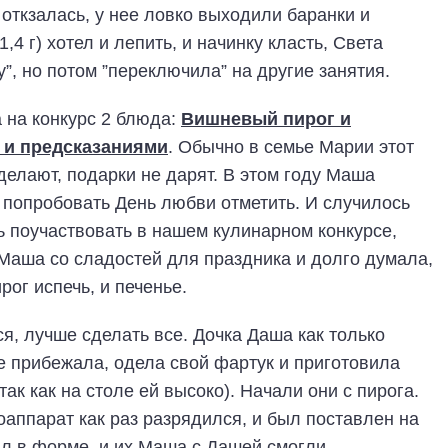
 откзалась, у нее ловко выходили баранки и
,4 г) хотел и лепить, и начинку класть, Света
у”, но потом ”переключила” на другие занятия.
 на конкурс 2 блюда:
Вишневый пирог и
 и предсказаниями
. Обычно в семье Марии этот
делают, подарки не дарят. В этом году Маша
 попробовать День любви отметить. И случилось
ь поучаствовать в нашем кулинарном конкурсе,
Маша со сладостей для праздника и долго думала,
рог испечь, и печенье.
я, лучше сделать все. Дочка Даша как только
же прибежала, одела свой фартук и приготовила
так как на столе ей высоко). Начали они с пирога.
оаппарат как раз разрядился, и был поставлен на
ыл в форме, и их Маша с Дашей смогли