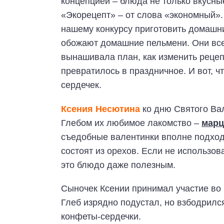
концепцией – блюда не только вкусны
«Экорецепт» – от слова «экономный».
нашему конкурсу приготовить домашн
обожают домашние пельмени. Они всег
вынашивала план, как изменить реце
превратилось в праздничное. И вот, 
сердечек.
Ксения Несютина
ко дню Святого Ва
Глебом их любимое лакомство –
марц
съедобные валентинки вполне подходя
состоят из орехов. Если не использов
это блюдо даже полезным.
Сыночек Ксении принимал участие во в
Глеб изрядно подустал, но взбодрился
конфеты-сердечки.