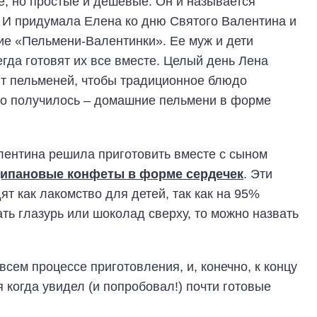
е, но простые и дешевые. Он и называется
 И придумала Елена ко дню Святого Валентина и
ие «Пельмени-Валентинки». Ее муж и дети
да готовят их все вместе. Целый день Лена
пт пельменей, чтобы традиционное блюдо
что получилось – домашние пельмени в форме
лентина решила приготовить вместе с сыном
ипановые конфеты в форме сердечек
. Эти
т как лакомство для детей, так как на 95%
ать глазурь или шоколад сверху, то можно назвать
сем процессе приготовления, и, конечно, к концу
 когда увидел (и попробовал!) почти готовые