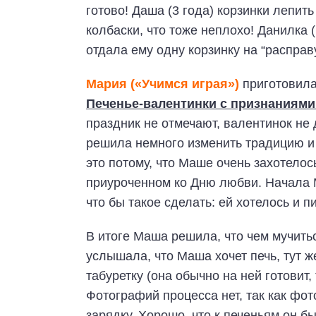
готово! Даша (3 года) корзинки лепить
колбаски, что тоже неплохо! Данилка (1
отдала ему одну корзинку на “расправ
Мария («Учимся играя»)
приготовила
Печенье-валентинки с признаниями
праздник не отмечают, валентинок не 
решила немного изменить традицию и
это потому, что Маше очень захотелос
приуроченном ко Дню любви. Начала 
что бы такое сделать: ей хотелось и пи
В итоге Маша решила, что чем мучитьс
услышала, что Маша хочет печь, тут 
табуретку (она обычно на ней готовит, 
Фотографий процесса нет, так как фот
зарядку. Хорошо, что к печеньям он б