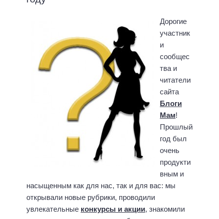
Дорогие
участник
и
сообщес
тва и
читатели
сайта
Блоги
Мам
!
Прошлый
год был
очень
продукти
вным и
насыщенным как для нас, так и для вас: мы
открывали новые рубрики, проводили
увлекательные
конкурсы и акции
, знакомили