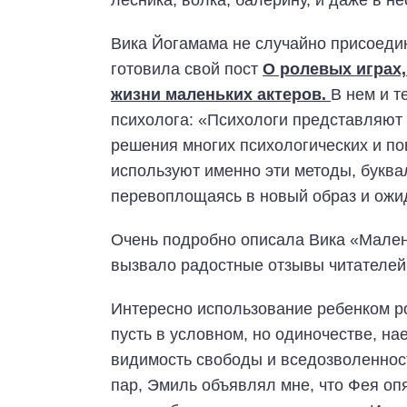
лесника, волка, балерину, и даже в 
Вика Йогамама не случайно присоедин
готовила свой пост
О ролевых играх,
жизни маленьких актеров.
В нем и т
психолога: «Психологи представляют
решения многих психологических и по
используют именно эти методы, буква
перевоплощаясь в новый образ и ожид
Очень подробно описала Вика «Мален
вызвало радостные отзывы читателей
Интересно использование ребенком р
пусть в условном, но одиночестве, на
видимость свободы и вседозволеннос
пар, Эмиль объявлял мне, что Фея оп