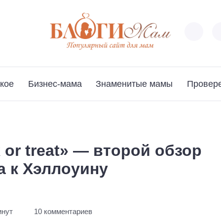
кое
Бизнес-мама
Знаменитые мамы
Провер
 or treat» — второй обзор
а к Хэллоуину
инут
10 комментариев