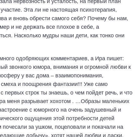
зала нервозность и усталость, на первый план
участие. Эта ли не настоящая психотерапия,
ива и вновь обрести самого себя? Почему бы нам,
мер и не держать все плохое в себе, а
ься. Насколько мудры наши дети, как тонко они
 много одобряющих комментариев, а Ира пишет:
ный звонкого юмора, внимания и огромной любви к
осферу у вас дома – взаимопонимания,
смеха и поощрения фантазии!!! Уже само
с первых строк ты знаешь, о чем пойдет речь, и что
ура меня разрывает хохотом . …Образы маленьких
 настроение с юморного на очень задушевный и
изического ощущения этой потребности детей
 почесали за ушком, поцеловали и покачали на
оедающие добычу», хотят нашей любви и ласки.