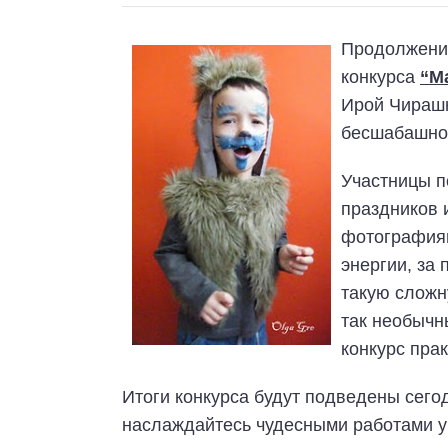
Продолжение
конкурса
“Ма
Ирой Чирашн
бесшабашн
Участницы п
праздников 
фотографиям
энергии, за 
такую сложн
так необычн
конкурс прак
Итоги конкурса будут подведены сегод
наслаждайтесь чудесными работами у