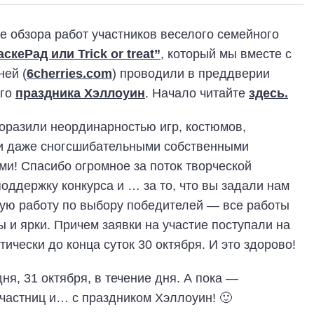
 обзора работ участников веселого семейного
скеРад или Trick or treat”
, который мы вместе с
ей (
6cherries.com
) проводили в преддверии
ого
праздника Хэллоуин
. Начало читайте
здесь.
оразили неординарностью игр, костюмов,
и даже сногсшибательными собственными
и! Спасибо огромное за поток творческой
поддержку конкурса и … за то, что вы задали нам
ую работу по выбору победителей — все работы
ы и ярки. Причем заявки на участие поступали на
тически до конца суток 30 октября. И это здорово!
ня, 31 октября, в течение дня. А пока —
частниц и… с праздником Хэллоуин! 🙂