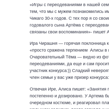
«Игры c переодеваниями в нашей семье
тем, что мы c мужем познакомились и
Чикаго 30-х годов. С тех пор я со сво
годовалого сына Артёма c переодев
связаны свои воспоминания»- пишет 
Ира Чирашня — горячая поклонница к
«просто сражена терпением Алисы в и
Очаровательный Тёма — видно из фо
переодеваниями, да еще и сам просит
участник конкурса:)) Сладкий невероя
член семьи у вас уже призер конкурса:)
Отвечая Ире, Алиса пишет: «Заняти
постепенно и дозировано. У Артема бы
очередном костюме, и реагировал плач