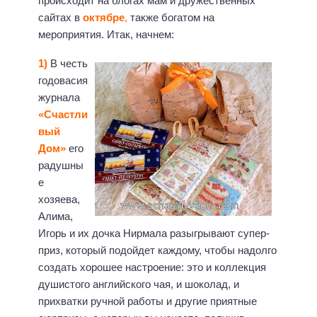
происходит на блогах мам и дружественных
сайтах в
октябре
,
также богатом на
мероприятия. Итак, начнем:
1)
В честь
годовасия
журнала
«Счастли
вый
Дом»
его
радушны
е
хозяева,
Алима,
Игорь и их дочка Нирмала разыгрывают супер-
приз, который подойдет каждому, чтобы надолго
создать хорошее настроение: это и коллекция
душистого английского чая, и шоколад, и
прихватки ручной работы и другие приятные