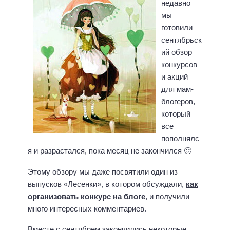
недавно
мы
готовили
сентябрьск
ий обзор
конкурсов
и акций
для мам-
блогеров,
который
все
пополнялс
я и разрастался, пока месяц не закончился 🙂
Этому обзору мы даже посвятили один из
выпусков «Лесенки», в котором обсуждали,
как
организовать конкурс на блоге
, и получили
много интересных комментариев.
Вместе с сентябрем закончились некоторые